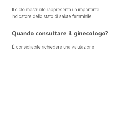
Il ciclo mestruale rappresenta un importante
indicatore dello stato di salute femminile.
Quando consultare il ginecologo?
È consigliabile richiedere una valutazione
specialistica in presenza di:
Cicli molto irregolari.
Dolori mestruali particolarmente intensi.
Perdite anomale.
Assenza di mestruazioni.
Sanguinamenti tra un ciclo e l’altro.
Alterazioni persistenti possono essere correlate a
condizioni come endometriosi, sindrome dell’ovaio
policistico o squilibri ormonali.